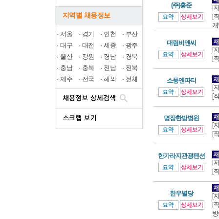
(주)홍준
[
지역별 채용정보
[
개
·
서울
·
경기
·
인천
·
부산
대림비앤씨
·
대구
·
대전
·
세종
·
광주
[
·
울산
·
강원
·
경남
·
경북
[
·
충남
·
충북
·
전남
·
전북
·
제주
·
전국
·
해외
·
전체
소풍앤파티
[
[
명장한방병원
[
[
한가라지관광펜션
[
[
한우별당
[
[
방