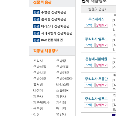
전문 채용관
병원(기업명)
우
우스페이스
[
[
리
한
주식회사 엘푸드
[
[
리
직종별 채용정보
의
은성메디컬의원
·
조리사
·
주방장
[
·
주방실장
·
주방조리
[
·
주방보조
·
주방찬모
영
·
주방이모
·
주방아줌마
주식회사 우동단
[
·
홀서빙
·
바리스타
[
주
·
바텐더
·
소믈리에
한
·
제과사
·
제빵사
주식회사 엘푸드
[
·
제과제빵사
·
파티쉐
[
·
육부장
·
매니저
조
·
점장
·
영양사