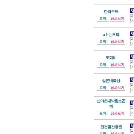
한라푸드
[
[
aㅏ는오빠
[
[
도깨비
[
[
삼촌네축산
[
[
산야초대박황소곱
창
[
[
인천힘찬병원
[