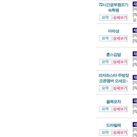
72시간공부캠프기
[
숙학원
[
모
마라성
[
[
훈스김밥
[
[
피자파스타 주방장
오픈멤버 오세요~
[
[
꼴목포차
[
[
드라빌레
[
[