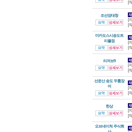
[
조선양대창
[
[
미카도스시송도트
리플점
[
[
리저브9
[
[
선운산 송도 두툼장
어
[
[
한상
[
[
오브네이쳐 주식회
사