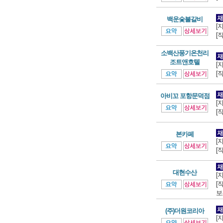
백운숯불갈비
[
[
소백산풍기온천리
조트앤호텔
[
[
아비꼬 포항문덕점
[
[
본카페
[
[
대현수산
[
[
보조
(주)더원코리아
[