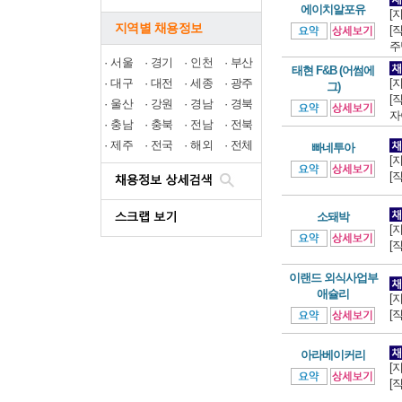
에이치알포유
[
지역별 채용정보
[
주
·
서울
·
경기
·
인천
·
부산
태현 F&B (어썸에
·
대구
·
대전
·
세종
·
광주
[
그)
[
·
울산
·
강원
·
경남
·
경북
자
·
충남
·
충북
·
전남
·
전북
·
제주
·
전국
·
해외
·
전체
빠네투아
[
[
소돼박
[
[
이랜드 외식사업부
애슐리
[
[
아라베이커리
[
[