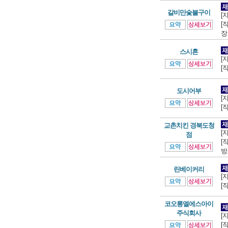
갈비만숯불구이
[
[
장
스시혼
[
[
도시어부
[
[
교촌치킨 경북도청
[
점
[
방
린베이커리
[
[
코오롱엘에스아이
주식회사
[
[