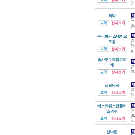
[
희락
[
[
주식회사 스테이오
[
오공
[
익
송사부수제쌀고로
케
[
[
장모님댁
[
[
베스트웨스턴플러
[
스경주
[
식
신박한