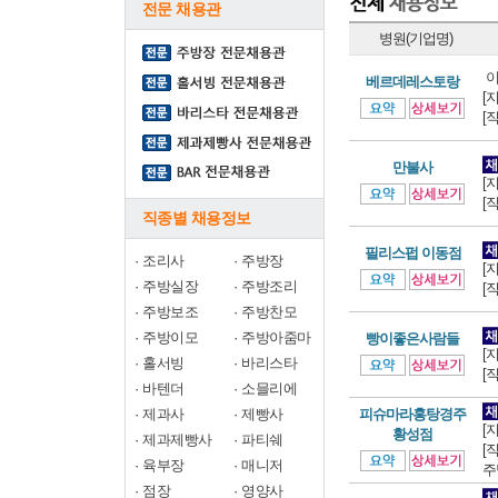
전문 채용관
병원(기업명)
이
베르데레스토랑
[
[
만불사
[
[
직종별 채용정보
필리스펍 이동점
·
조리사
·
주방장
[
·
주방실장
·
주방조리
[
·
주방보조
·
주방찬모
·
주방이모
·
주방아줌마
빵이좋은사람들
[
·
홀서빙
·
바리스타
[
·
바텐더
·
소믈리에
·
제과사
·
제빵사
피슈마라홍탕경주
[
황성점
·
제과제빵사
·
파티쉐
[
·
육부장
·
매니저
주
·
점장
·
영양사