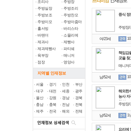
·
조리사
·
주방장
·
주방실장
·
주방조리
중식 정
·
주방보조
·
주방찬모
·
주방이모
·
주방아줌마
주방장/
·
홀서빙
·
바리스타
·
바텐더
·
소믈리에
1
여/23세
·
제과사
·
제빵사
·
제과제빵사
·
파티쉐
책임감을
·
육부장
·
매니저
곳을 찾
·
점장
·
영양사
매니저/
지역별 인재정보
1
남/52세
·
서울
·
경기
·
인천
·
부산
·
대구
·
대전
·
세종
·
광주
해외한식
능사 자
·
울산
·
강원
·
경남
·
경북
한식조
주방장/
·
충남
·
충북
·
전남
·
전북
·
제주
·
전국
·
해외
·
전체
1
남/52세
요리에 