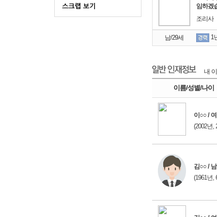
임하겠습
조리사
1
남/29세
내 이
이름/성별/나이
이○○ / 여
(2002년, 
김○○ / 남
(1961년, 