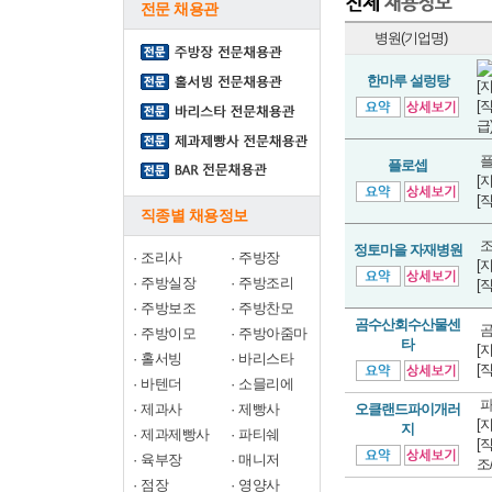
전문 채용관
병원(기업명)
한마루 설렁탕
[
[
급
플
플로셉
[
[
직종별 채용정보
조
정토마을 자재병원
·
조리사
·
주방장
[
·
주방실장
·
주방조리
[
·
주방보조
·
주방찬모
곰수산회수산물센
곰
·
주방이모
·
주방아줌마
타
[
·
홀서빙
·
바리스타
[
·
바텐더
·
소믈리에
파
·
제과사
·
제빵사
오클랜드파이개러
[
지
·
제과제빵사
·
파티쉐
[
·
육부장
·
매니저
조
·
점장
·
영양사