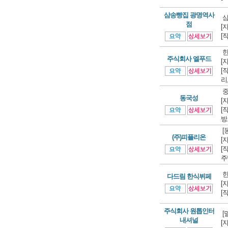
삼송빵집 광명역사
삼
점
[
[
한
주식회사 엘푸드
[
[
리
중
동국성
[
[
방
[
(주)피플리온
[
[
주
한
다드림 한식뷔페
[
[
주식회사 원톱인터
[
내셔널
[