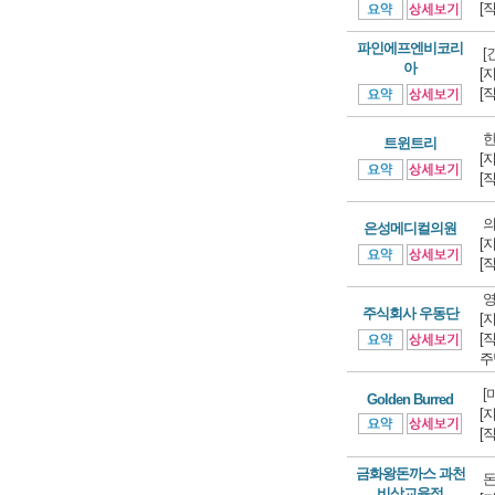
[
파인에프엔비코리
[
아
[
[
한
트윈트리
[
[
의
은성메디컬의원
[
[
영
주식회사 우동단
[
[
주
[
Golden Burred
[
[
금화왕돈까스 과천
돈
비상교육점