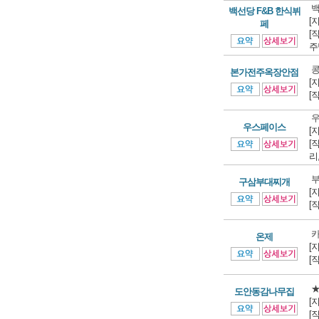
백
백선당 F&B 한식뷔
[
페
[
주
콩
본가전주옥장안점
[
[
우
우스페이스
[
[
리
부
구삼부대찌개
[
[
온제
[
[
★
도안동감나무집
[
[