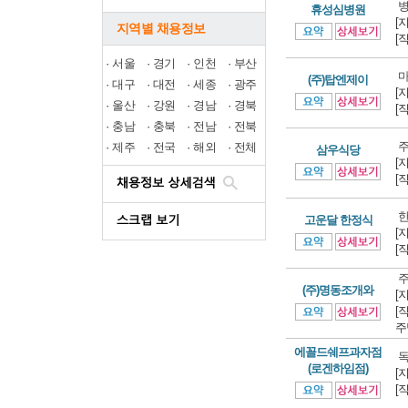
병
휴성심병원
[
지역별 채용정보
[
·
서울
·
경기
·
인천
·
부산
마
(주)탑엔제이
·
대구
·
대전
·
세종
·
광주
[
·
울산
·
강원
·
경남
·
경북
[
·
충남
·
충북
·
전남
·
전북
주
·
제주
·
전국
·
해외
·
전체
삼우식당
[
[
한
고운달 한정식
[
[
주
(주)명동조개와
[
[
주
에꼴드쉐프과자점
독
(로겐하임점)
[
[