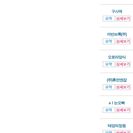
구사역
어반브룩(주)
오로라양식
(주)휴먼앤잡
aㅏ는오빠
태양의정원