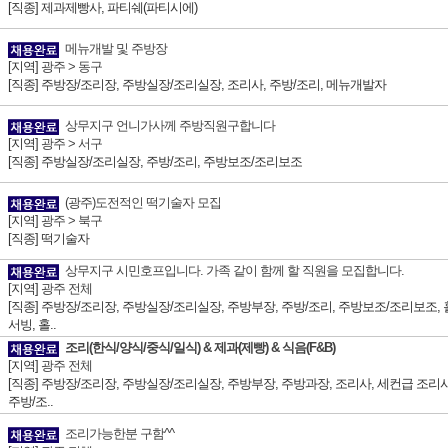
[직종] 제과제빵사, 파티쉐(파티시에)
메뉴개발 및 주방장
[지역]
광주 > 동구
[직종] 주방장/조리장, 주방실장/조리실장, 조리사, 주방/조리, 메뉴개발자
상무지구 언니가사께 주방직원구합니다
[지역]
광주 > 서구
[직종] 주방실장/조리실장, 주방/조리, 주방보조/조리보조
(광주)도전적인 떡기술자 모집
[지역]
광주 > 북구
[직종] 떡기술자
상무지구 시민호프입니다. 가족 같이 함께 할 직원을 모집합니다.
[지역]
광주 전체
[직종] 주방장/조리장, 주방실장/조리실장, 주방부장, 주방/조리, 주방보조/조리보조, 
서빙, 홀..
조리(한식/양식/중식/일식) & 제과(제빵) & 식음(F&B)
[지역]
광주 전체
[직종] 주방장/조리장, 주방실장/조리실장, 주방부장, 주방과장, 조리사, 세컨급 조리사
주방/조..
조리가능한분 구함^^