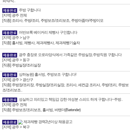
외식/식..
주방 구합니다
[지역]
광주 전체
[직종] 조리사, 주방/조리, 주방보조/조리보조, 주방아줌마/주방이모
어반브룩 베이커리 제빵사 구인합니다
[지역]
광주 > 남구
[직종] 홀서빙, 제빵사, 제과제빵사, 제과제빵기술자
광주 충장로 오로라양식에서 가족같은 주방실장,주방직원 구합니다
[지역]
광주 > 동구
[직종] 주방실장/조리실장
상하농원) 홀서빙, 주방보조 구합니다!
[지역]
광주 > 광산구
[직종] 주방장/조리장, 주방실장/조리실장, 조리사, 세컨급 조리사, 주방/조리, 주방보
조/조리보조..
성실하고 의리있고 책임감 강한 여성분 스피드 하게 구합니다~주방..
[지역]
광주 전체
[직종] 주방보조/조리보조, 홀서빙, 바텐더(Bartender)
제과제빵 경력2년이상 채용공고
[지역]
광주 > 북구