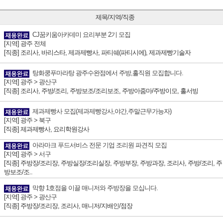
제목/지역/직종
CJ꿈키움아카데미 요리부분 2기 모집
[지역]
광주 전체
[직종] 조리사, 바리스타, 제과제빵사, 파티쉐(파티시에), 제과제빵기술자
탕화쿵푸마라탕 광주수완점에서 주방,홀직원 모집합니다.
[지역]
광주 > 광산구
[직종] 조리사, 주방/조리, 주방보조/조리보조, 주방아줌마/주방이모, 홀서빙
제과제빵사 모집(제과제빵강사,야간,주말근무가능자)
[지역]
광주 > 북구
[직종] 제과제빵사, 요리학원강사
아라마크 푸드서비스 전문 기업 조리원 파견직 모집
[지역]
광주 > 서구
[직종] 주방장/조리장, 주방실장/조리실장, 주방부장, 주방과장, 조리사, 주방/조리, 주
방보조/조..
막향 1호점을 이끌 매니저와 주방장을 모십니다.
[지역]
광주 > 광산구
[직종] 주방장/조리장, 조리사, 매니저/지배인/점장