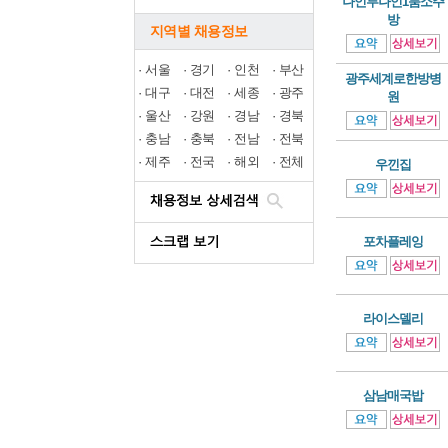
나인투나인1룸소주
방
지역별 채용정보
·
서울
·
경기
·
인천
·
부산
광주세계로한방병
·
대구
·
대전
·
세종
·
광주
원
·
울산
·
강원
·
경남
·
경북
·
충남
·
충북
·
전남
·
전북
·
제주
·
전국
·
해외
·
전체
우낀집
포차플레잉
라이스델리
삼남매국밥