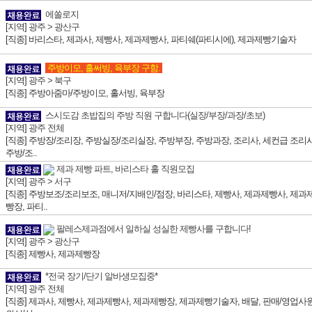
에쏠로지
[지역]
광주 > 광산구
[직종] 바리스타, 제과사, 제빵사, 제과제빵사, 파티쉐(파티시에), 제과제빵기술자
주방이모, 홀써빙, 육부장 구함.
[지역]
광주 > 북구
[직종] 주방아줌마/주방이모, 홀서빙, 육부장
스시도감 초밥집의 주방 직원 구합니다(실장/부장/과장/초보)
[지역]
광주 전체
[직종] 주방장/조리장, 주방실장/조리실장, 주방부장, 주방과장, 조리사, 세컨급 조리사
주방/조..
제과 제빵 파트, 바리스타 홀 직원모집
[지역]
광주 > 서구
[직종] 주방보조/조리보조, 매니저/지배인/점장, 바리스타, 제빵사, 제과제빵사, 제과
빵장, 파티..
팔레스제과점에서 일하실 성실한 제빵사를 구합니다!
[지역]
광주 > 광산구
[직종] 제빵사, 제과제빵장
*전국 장기/단기 알바생모집중*
[지역]
광주 전체
[직종] 제과사, 제빵사, 제과제빵사, 제과제빵장, 제과제빵기술자, 배달, 판매/영업사원