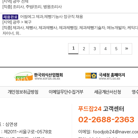
[지역]
광주 전체
[직종] 조리사, 주방/조리, 병원조리사
어썸에그 제과,제빵기능사 정규직 채용
[지역]
광주 > 북구
[직종] 제과사, 제빵사, 제과제빵사, 제과제빵장, 제과제빵기술자, 메뉴개발자, 케익
자이너, 외..
1
2
3
4
5
푸드잡24
고객센터
02-2688-2363
 : 심연생
이메일: foodjob24@naver.c
 : 제2011-서울구로-0578호