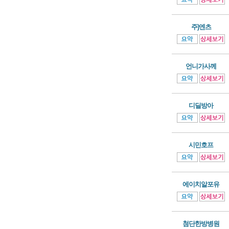
주)엔츠
언니가사께
디딜방아
시민호프
에이치알포유
첨단한방병원