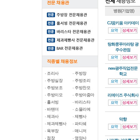
전문 채용관
병원(기업명)
CJ꿈키움 아카데미
탕화쿵푸마라탕 광
주수완점
직종별 채용정보
new광주직업전문
·
조리사
·
주방장
학교
·
주방실장
·
주방조리
·
주방보조
·
주방찬모
·
주방이모
·
주방아줌마
리에이즈 주식회사
·
홀서빙
·
바리스타
·
바텐더
·
소믈리에
·
제과사
·
제빵사
막향
·
제과제빵사
·
파티쉐
·
육부장
·
매니저
·
점장
·
영양사