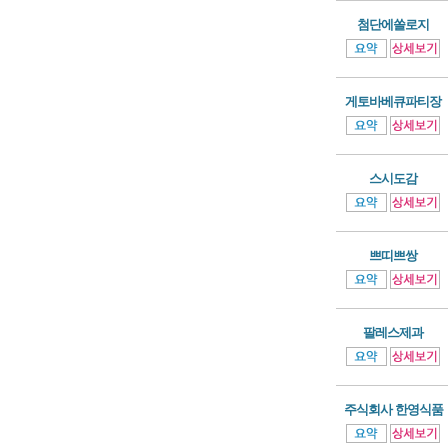
첨단에쏠로지
게토바베큐파티장
스시도감
쁘띠쁘쌍
팔레스제과
주식회사 한영식품