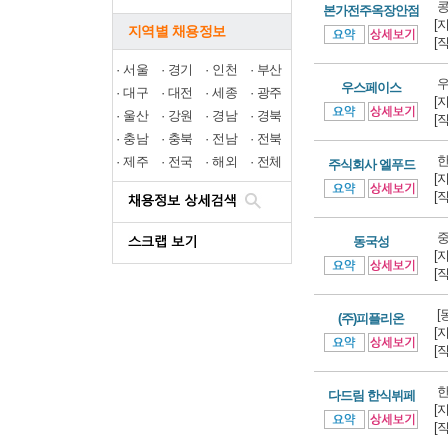
콩
본가전주옥장안점
[
지역별 채용정보
[
·
서울
·
경기
·
인천
·
부산
우
우스페이스
·
대구
·
대전
·
세종
·
광주
[
·
울산
·
강원
·
경남
·
경북
[
·
충남
·
충북
·
전남
·
전북
한
·
제주
·
전국
·
해외
·
전체
주식회사 엘푸드
[
[
중
동국성
[
[
[
(주)피플리온
[
[
한
다드림 한식뷔페
[
[