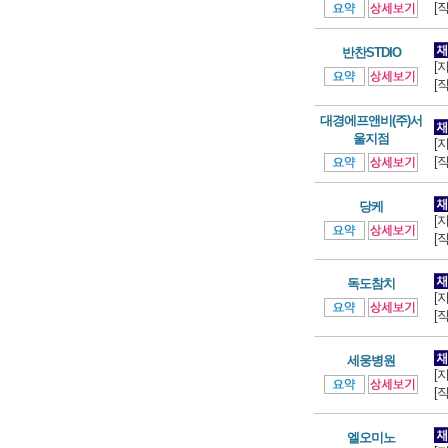
[
반찬STDIO
[
[
대경에프앤비(주)서
울지점
[
[
당케
[
[
독도참치
[
[
세웅병원
[
[
엘오미노