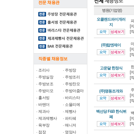
전문 채용관
병원(기업명)
오클랜드파이개러
파
지
[
[
마
(주)탑엔제이
[
[
직종별 채용정보
한
고운달 한정식
·
조리사
·
주방장
[
·
주방실장
·
주방조리
[
·
주방보조
·
주방찬모
주
·
주방이모
·
주방아줌마
(주)명동조개와
[
·
홀서빙
·
바리스타
[
·
바텐더
·
소믈리에
·
제과사
·
제빵사
백선당 F&B 한식뷔
백
페
·
제과제빵사
·
파티쉐
[
[
·
육부장
·
매니저
·
점장
·
영양사