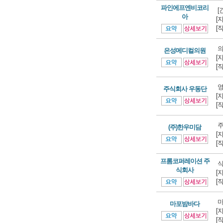
파인에프엔비코리
[
아
[
[
의
은성메디컬의원
[
[
영
주식회사 우동단
[
[
주
(주)한우미담
[
[
프롬코퍼레이션 주
식
식회사
[
[
마포밤바다
[
[