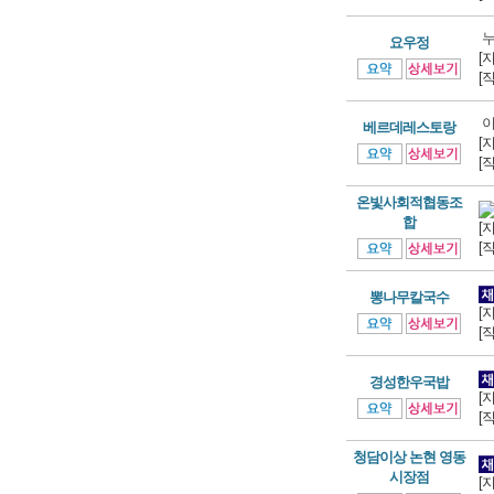
누
요우정
[
[
이
베르데레스토랑
[
[
온빛사회적협동조
합
[
[
뽕나무칼국수
[
[
경성한우국밥
[
[
청담이상 논현 영동
시장점
[