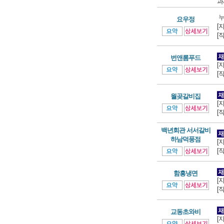
과
누
요우정
[
[
번앤롬푸드
[
[
월곶갈비집
[
[
백년회관 서서갈비
하남덕풍점
[
[
함흥냉면
[
[
교동초와비
[