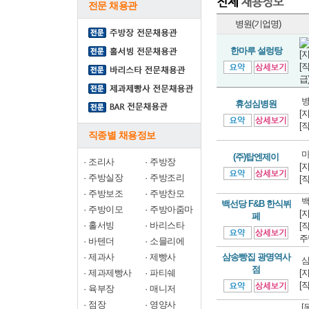
전문 채용관
병원(기업명)
한마루 설렁탕
[
[
급
병
휴성심병원
[
[
직종별 채용정보
마
(주)탑엔제이
·
조리사
·
주방장
[
·
주방실장
·
주방조리
[
·
주방보조
·
주방찬모
백
백선당 F&B 한식뷔
·
주방이모
·
주방아줌마
[
페
·
홀서빙
·
바리스타
[
주
·
바텐더
·
소믈리에
·
제과사
·
제빵사
삼송빵집 광명역사
삼
점
·
제과제빵사
·
파티쉐
[
[
·
육부장
·
매니저
·
점장
·
영양사
[