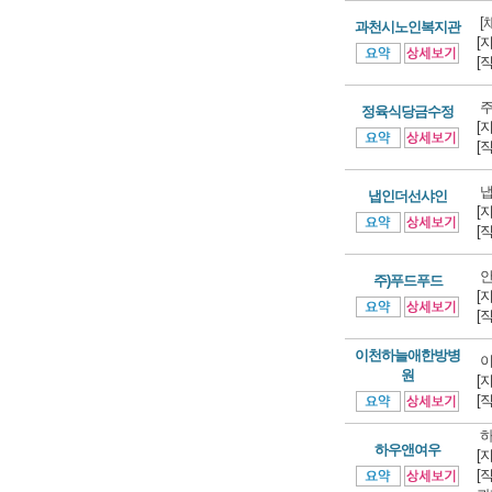
[
과천시노인복지관
[
[
주
정육식당금수정
[
[
냅
냅인더선샤인
[
[
주)푸드푸드
[
[
이천하늘애한방병
이
원
[
[
하
하우앤여우
[
[