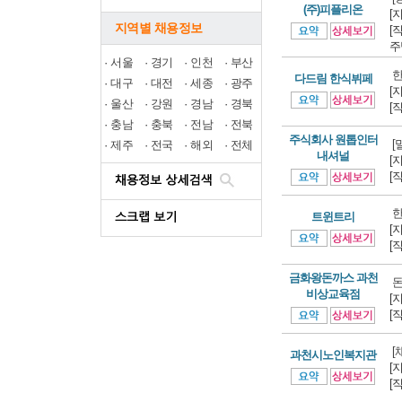
(주)피플리온
[
지역별 채용정보
[
주
·
서울
·
경기
·
인천
·
부산
한
다드림 한식뷔페
·
대구
·
대전
·
세종
·
광주
[
·
울산
·
강원
·
경남
·
경북
[
·
충남
·
충북
·
전남
·
전북
주식회사 원톱인터
[
·
제주
·
전국
·
해외
·
전체
내셔널
[
[
한
트윈트리
[
[
금화왕돈까스 과천
돈
비상교육점
[
[
[
과천시노인복지관
[
[