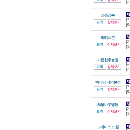
[
생선장수
[
[
파티시즌
[
[
가든한우농장
[
[
백식당 직영본점
[
[
서울나우병원
[
[
그레이스 드림