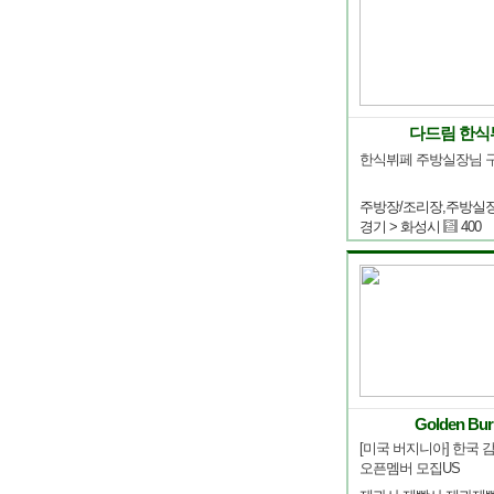
다드림 한식
한식뷔페 주방실장님 
경기 > 화성시
400
Golden Bur
[미국 버지니아] 한국 
오픈멤버 모집US