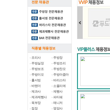
전문 채용관
직종별 채용정보
·
조리사
·
주방장
·
주방실장
·
주방조리
·
주방보조
·
주방찬모
·
주방이모
·
주방아줌마
·
홀서빙
·
바리스타
·
바텐더
·
소믈리에
·
제과사
·
제빵사
·
제과제빵사
·
파티쉐
·
육부장
·
매니저
·
점장
·
영양사