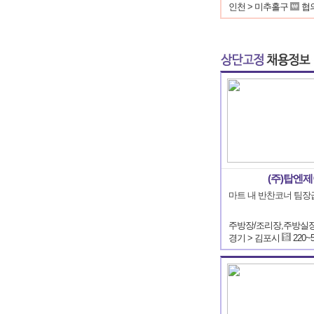
인천 > 미추홀구
협
(주)탑엔
마트 내 반찬코너 팀장
경기 > 김포시
220~