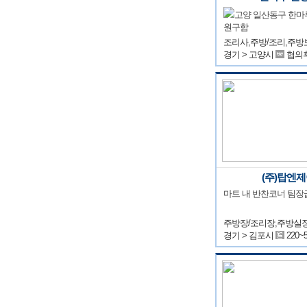
고양 일산동구 한마
원구함
경기 > 고양시
협의
(주)탑엔
마트 내 반찬코너 팀장
경기 > 김포시
220~