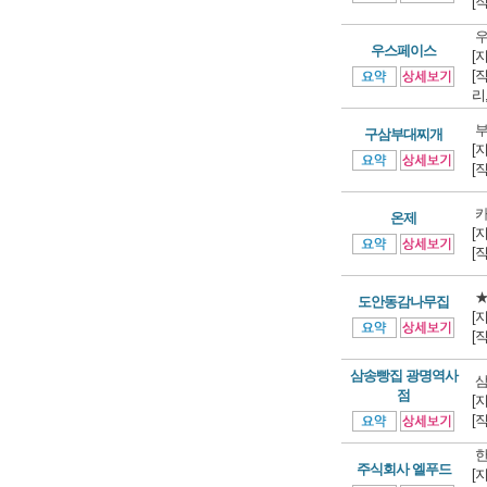
[
우
우스페이스
[
[
리
부
구삼부대찌개
[
[
온제
[
[
★
도안동감나무집
[
[
삼송빵집 광명역사
삼
점
[
[
한
주식회사 엘푸드
[