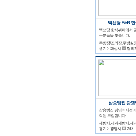
백선당 F&B 
백선당 한식뷔페에서 같
구분들을 찾습니다.
경기 > 화성시
협의
삼송빵집 광명
삼송빵집 광명역사점에
직원 모집합니다
제빵사,제과제빵사,제
경기 > 광명시
280