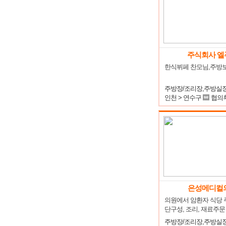
주식회사 엘
한식뷔페 찬모님,주방
인천 > 연수구
협의
은성메디컬
의원에서 암환자 식당 
단구성, 조리, 재료주
다.