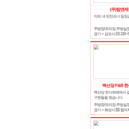
(주)탑엔
마트 내 반찬코너 팀장
경기 > 김포시
220~
백선당 F&B 
백선당 한식뷔페에서 같
구분들을 찾습니다.
경기 > 화성시
협의