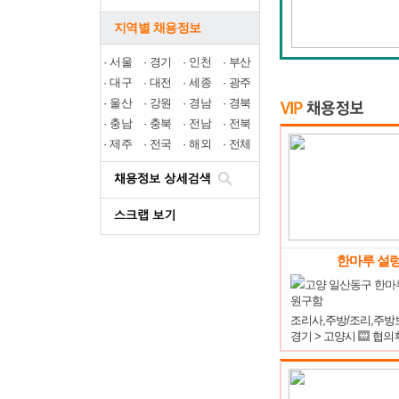
지역별 채용정보
·
서울
·
경기
·
인천
·
부산
·
대구
·
대전
·
세종
·
광주
·
울산
·
강원
·
경남
·
경북
·
충남
·
충북
·
전남
·
전북
·
제주
·
전국
·
해외
·
전체
한마루 설
고양 일산동구 한마
원구함
경기 > 고양시
협의