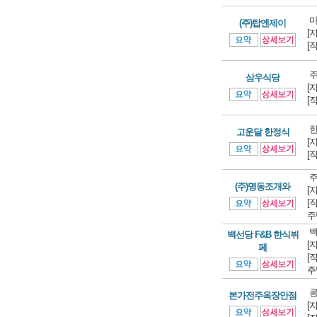
마
(주)탑엔제이
[
[
주
삼우식당
[
[
한
고운달 한정식
[
[
주
(주)명동조개와
[
[
주
백
백선당 F&B 한식뷔
[
페
[
주
콩
본가전주옥장안점
[