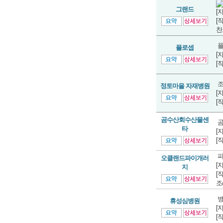
그랜드
[
[
찬
플
플로셉
[
[
조
정토마을 자재병원
[
[
곰수산회수산물센
곰
타
[
[
파
오클랜드파이개러
[
지
[
조
병
휴성심병원
[
[