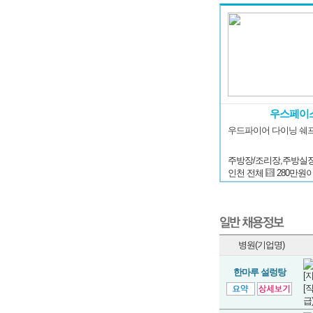
우스페이
우드파이어 다이닝 쉐
인천 전체
280만원
병원(기업명)
한마루 설렁탕
[
[
급