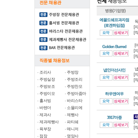
전문 채용관
병원(기업명)
에꼴드쉐프과자점
독
(로겐하임점)
[
[
[
Golden Burred
[
[
직종별 채용정보
냅
냅인더선샤인
·
조리사
·
주방장
[
·
주방실장
·
주방조리
[
·
주방보조
·
주방찬모
하
·
주방이모
·
주방아줌마
하우앤여우
[
·
홀서빙
·
바리스타
[
·
바텐더
·
소믈리에
·
제과사
·
제빵사
3917마중
·
제과제빵사
·
파티쉐
[
[
·
육부장
·
매니저
·
점장
·
영양사