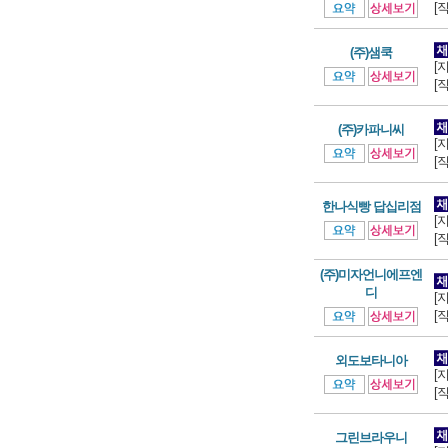
[
(주)샘쿡
[
[
(주)카파니씨
[
[
한나식빵 답십리점
[
[
(주)미자언니에프엔
디
[
[
외도보타니아
[
[
그린브라우니