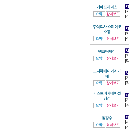
카페프라미스
[
[
주식회사 스테이오
오공
[
[
템프터제이
[
[
그자체베이커리카
페
[
[
퍼스트아카데미성
남점
[
[
팥장수
[
[