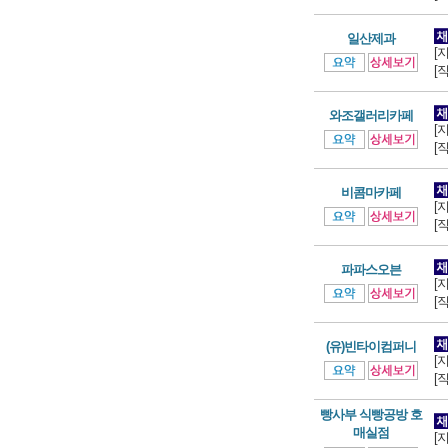
일산제과
[
[
와조갤러리카페
[
[
비콤마카페
[
[
파파스오븐
[
[
(유)빈타이컴퍼니
[
[
빵사부 식빵공방 호
매실점
[