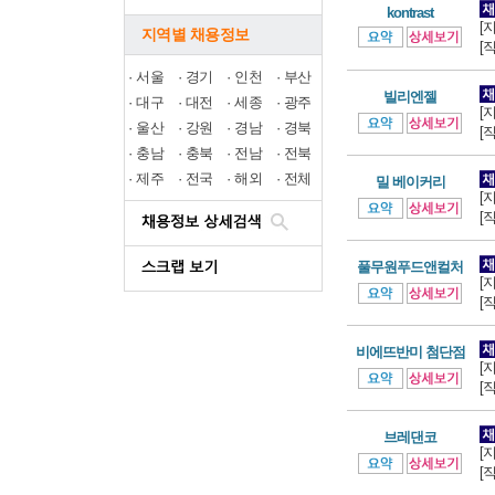
kontrast
[
지역별 채용정보
[
·
서울
·
경기
·
인천
·
부산
빌리엔젤
·
대구
·
대전
·
세종
·
광주
[
·
울산
·
강원
·
경남
·
경북
[
·
충남
·
충북
·
전남
·
전북
·
제주
·
전국
·
해외
·
전체
밀 베이커리
[
[
풀무원푸드앤컬처
[
[
비에뜨반미 첨단점
[
[
브레댄코
[
[