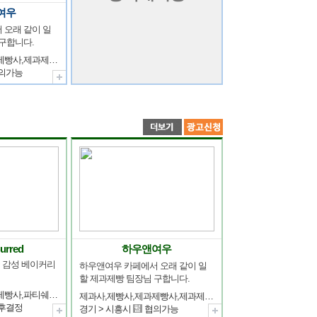
여우
 오래 같이 일
구합니다.
제과사,제빵사,제과제빵사,제과제빵장,파티쉐(파티시에),제과제빵기술자,제과제빵강사
의가능
urred
하우앤여우
 감성 베이커리 
하우앤여우 카페에서 오래 같이 일
할 제과제빵 팀장님 구합니다.
제과사,제빵사,제과제빵사,파티쉐(파티시에),케익디자이너
제과사,제빵사,제과제빵사,제과제빵장,파티쉐(파티시에),제과제빵기술자,제과제빵강사
후결정
경기 > 시흥시
협의가능