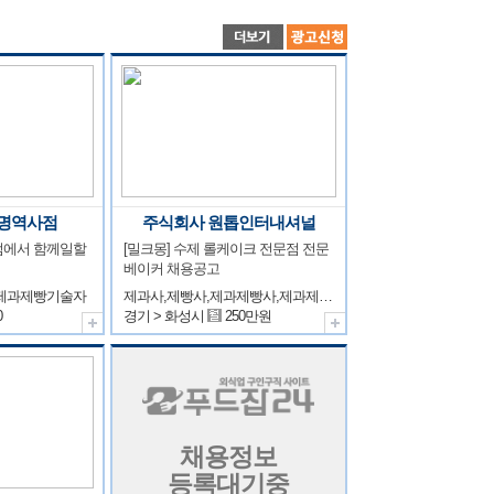
명역사점
주식회사 원톱인터내셔널
에서 함께일할 
[밀크몽] 수제 롤케이크 전문점 전문
베이커 채용공고
,제과제빵기술자
제과사,제빵사,제과제빵사,제과제빵기술자
0
경기 > 화성시
250만원
채용정보
등록대기중