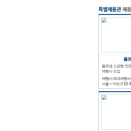
플
플로셉 소금빵 전문
제빵사 모집
제빵사,제과제빵사
서울 > 마포구
3