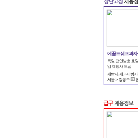
에꼴드쉐프과자
독일 천연발효 호밀
임 제빵사 모집
서울 > 강동구