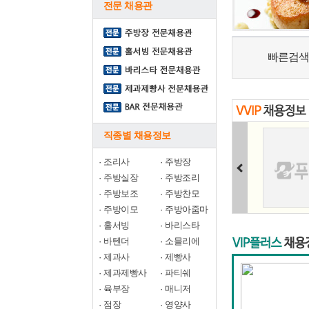
전문 채용관
빠른검색
직종별 채용정보
·
조리사
·
주방장
·
주방실장
·
주방조리
·
주방보조
·
주방찬모
·
주방이모
·
주방아줌마
·
홀서빙
·
바리스타
·
바텐더
·
소믈리에
·
제과사
·
제빵사
·
제과제빵사
·
파티쉐
·
육부장
·
매니저
·
점장
·
영양사