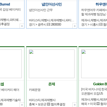
Burred
냅인더선샤인
하우앤
국 감성 베이커리 
냅인더선샤인 근무
하우앤여우 카페에서
할 제과제빵 팀장님 
제과사,제빵사,제과제빵사,파티쉐(파티시에),케익디자이너
바리스타,제빵사,제과제빵사,파티쉐(파티시에),외식업운영/관리자
의후결정
경기 > 광주시
2800000
경기 > 시흥시
협
로셉
온제
Golden B
[미국 버지니아] 한국
 베이커리 헤더
카페운영
오픈멤버 모집US
,제과제빵기술자
바리스타,제과제빵사
해외 > 미국
협의
80
충북 > 보은군
협의후결정