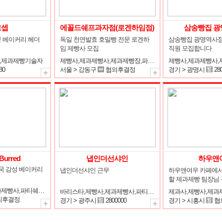
로셉
에꼴드쉐프과자점(로겐하임점)
삼송빵집 광
 베이커리 헤더
독일 천연발효 호밀빵 전문 로겐하
삼송빵집 광명역사점
임 제빵사 모집
직원 모집합니다
,제과제빵기술자
제빵사,제과제빵사,제과제빵장,파티쉐(파티시에),제과제빵기술자
제빵사,제과제빵사
80
서울 > 강동구
협의후결정
경기 > 광명시
28
Burred
냅인더선샤인
하우앤
국 감성 베이커리 
냅인더선샤인 근무
하우앤여우 카페에서
할 제과제빵 팀장님 
제과사,제빵사,제과제빵사,파티쉐(파티시에),케익디자이너
바리스타,제빵사,제과제빵사,파티쉐(파티시에),외식업운영/관리자
의후결정
경기 > 광주시
2800000
경기 > 시흥시
협