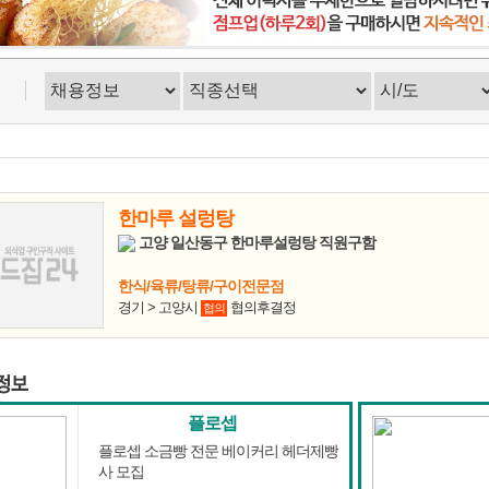
한마루 설렁탕
고양 일산동구 한마루설렁탕 직원구함
한식/육류/탕류/구이전문점
경기 > 고양시
협의후결정
협의
플로셉
플로셉 소금빵 전문 베이커리 헤더제빵
사 모집