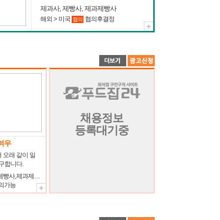
제과사, 제빵사, 제과제빵사
해외 > 미국
협의후결정
협의
채용정보
등록대기중
여우
 오래 같이 일
구합니다.
제과사,제빵사,제과제빵사,제과제빵장,파티쉐(파티시에),제과제빵기술자,제과제빵강사
의가능