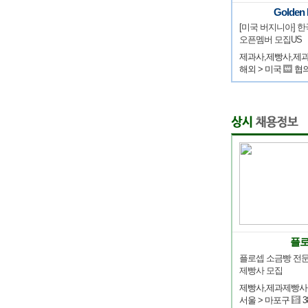
Golden 
[미국 버지니아] 한
오픈멤버 모집US
해외 > 미국
협
플
플로셉 소금빵 전문
제빵사 모집
제빵사,제과제빵사
서울 > 마포구
3