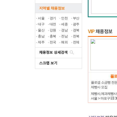
지역별 채용정보
·
서울
·
경기
·
인천
·
부산
·
대구
·
대전
·
세종
·
광주
·
울산
·
강원
·
경남
·
경북
·
충남
·
충북
·
전남
·
전북
·
제주
·
전국
·
해외
·
전체
플
플로셉 소금빵 전문
제빵사 모집
제빵사,제과제빵사
서울 > 마포구
3