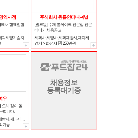
명역사점
주식회사 원톱인터내셔널
에서 함께일할 
[밀크몽] 수제 롤케이크 전문점 전문
베이커 채용공고
,제과제빵기술자
제과사,제빵사,제과제빵사,제과제빵기술자
0
경기 > 화성시
250만원
채용정보
등록대기중
여우
 오래 같이 일
구합니다.
제과사,제빵사,제과제빵사,제과제빵장,파티쉐(파티시에),제과제빵기술자,제과제빵강사
의가능