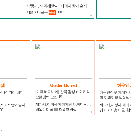
제빵사, 제과제빵사, 제과제빵기술자
서울 > 마포구
380
월급
로셉
Golden Burred
하우앤
[미국 버지니아] 한국 감성 베이커리 
 베이커리 헤더
하우앤여우 카페에서
오픈멤버 모집US
할 제과제빵 팀장님 
제과사,제빵사,제과제빵사,파티쉐(파티시에),케익디자이너
,제과제빵기술자
해외 > 미국
협의후결정
80
경기 > 시흥시
협