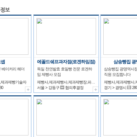
로셉
에꼴드쉐프과자점(로겐하임점)
삼송빵집 광
 베이커리 헤더
독일 천연발효 호밀빵 전문 로겐하
삼송빵집 광명역사점
임 제빵사 모집
직원 모집합니다
,제과제빵기술자
제빵사,제과제빵사,제과제빵장,파티쉐(파티시에),제과제빵기술자
제빵사,제과제빵사
80
서울 > 강동구
협의후결정
경기 > 광명시
28