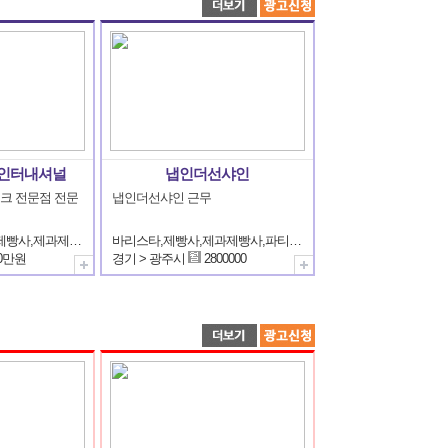
톱인터내셔널
냅인더선샤인
이크 전문점 전문
냅인더선샤인 근무
제과사,제빵사,제과제빵사,제과제빵기술자
바리스타,제빵사,제과제빵사,파티쉐(파티시에),외식업운영/관리자
0만원
경기 > 광주시
2800000