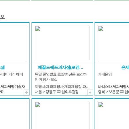
로셉
에꼴드쉐프과자점(로겐하임점)
온
 베이커리 헤더
독일 천연발효 호밀빵 전문 로겐하
카페운영
임 제빵사 모집
,제과제빵기술자
제빵사,제과제빵사,제과제빵장,파티쉐(파티시에),제과제빵기술자
바리스타,제과제빵
80
서울 > 강동구
협의후결정
충북 > 보은군
협