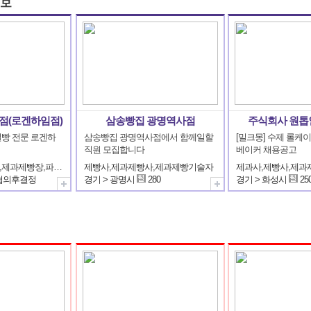
점(로겐하임점)
삼송빵집 광명역사점
주식회사 원
빵 전문 로겐하
삼송빵집 광명역사점에서 함께일할 
[밀크몽] 수제 롤케
직원 모집합니다
베이커 채용공고
제빵사,제과제빵사,제과제빵장,파티쉐(파티시에),제과제빵기술자
제빵사,제과제빵사,제과제빵기술자
협의후결정
경기 > 광명시
280
경기 > 화성시
25