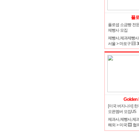
플
플로셉 소금빵 전문
제빵사 모집
제빵사,제과제빵사
서울 > 마포구
3
Golden 
[미국 버지니아] 한
오픈멤버 모집US
해외 > 미국
협