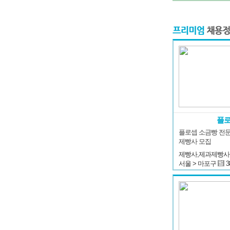
플
플로셉 소금빵 전문
제빵사 모집
제빵사,제과제빵사
서울 > 마포구
3