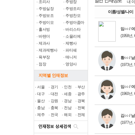
·
조리사
·
주방장
내 이
·
주방실장
·
주방조리
이름/성별/나이
·
주방보조
·
주방찬모
·
주방이모
·
주방아줌마
임○○ / 여
·
홀서빙
·
바리스타
(1958년, 
·
바텐더
·
소믈리에
·
제과사
·
제빵사
·
제과제빵사
·
파티쉐
·
육부장
·
매니저
황○○ / 남
·
점장
·
영양사
(1973년, 
지역별 인재정보
임○○ / 여
·
서울
·
경기
·
인천
·
부산
(1960년, 
·
대구
·
대전
·
세종
·
광주
·
울산
·
강원
·
경남
·
경북
·
충남
·
충북
·
전남
·
전북
·
제주
·
전국
·
해외
·
전체
김○○ / 남
(1977년, 