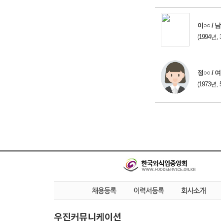
이○○ / 남
(1994년, 
정○○ / 여
(1973년, 
우진커뮤니케이션