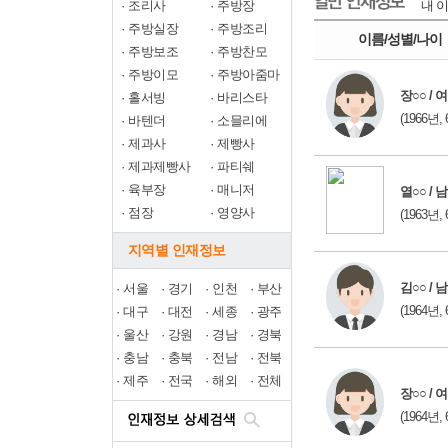
·
조리사
·
주방장
내 이
·
주방실장
·
주방조리
이름/성별/나이
·
주방보조
·
주방찬모
·
주방이모
·
주방아줌마
장○○ / 여
·
홀서빙
·
바리스타
(1966년, 
·
바텐더
·
소믈리에
·
제과사
·
제빵사
·
제과제빵사
·
파티쉐
·
육부장
·
매니저
열○○ / 남
·
점장
·
영양사
(1963년, 
지역별 인재정보
김○○ / 남
·
서울
·
경기
·
인천
·
부산
(1964년, 
·
대구
·
대전
·
세종
·
광주
·
울산
·
강원
·
경남
·
경북
·
충남
·
충북
·
전남
·
전북
·
제주
·
전국
·
해외
·
전체
장○○ / 여
(1964년, 