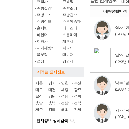
·
조리사
·
주방장
내 이
·
주방실장
·
주방조리
이름/성별/나이
·
주방보조
·
주방찬모
·
주방이모
·
주방아줌마
장○○ / 여
·
홀서빙
·
바리스타
(1966년, 
·
바텐더
·
소믈리에
·
제과사
·
제빵사
·
제과제빵사
·
파티쉐
·
육부장
·
매니저
열○○ / 남
·
점장
·
영양사
(1963년, 
지역별 인재정보
박○○ / 남
·
서울
·
경기
·
인천
·
부산
(1988년, 
·
대구
·
대전
·
세종
·
광주
·
울산
·
강원
·
경남
·
경북
·
충남
·
충북
·
전남
·
전북
·
제주
·
전국
·
해외
·
전체
김○○ / 남
(1964년, 