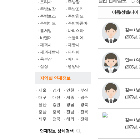
·
조리사
·
주방장
내 이
·
주방실장
·
주방조리
이름/성별/나이
·
주방보조
·
주방찬모
·
주방이모
·
주방아줌마
김○○ / 남
·
홀서빙
·
바리스타
(2006년, 
·
바텐더
·
소믈리에
·
제과사
·
제빵사
·
제과제빵사
·
파티쉐
·
육부장
·
매니저
민○○ / 여
·
점장
·
영양사
(2005년, 
지역별 인재정보
김○○ / 남
·
서울
·
경기
·
인천
·
부산
(1979년, 
·
대구
·
대전
·
세종
·
광주
·
울산
·
강원
·
경남
·
경북
·
충남
·
충북
·
전남
·
전북
·
제주
·
전국
·
해외
·
전체
김○○ / 남
(1979년, 