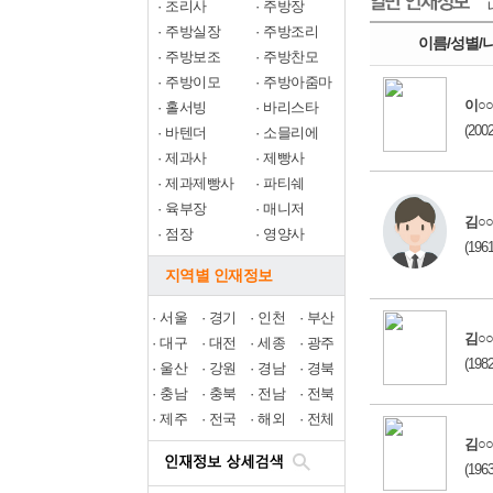
·
조리사
·
주방장
내
·
주방실장
·
주방조리
이름/성별/
·
주방보조
·
주방찬모
·
주방이모
·
주방아줌마
이○○
·
홀서빙
·
바리스타
(200
·
바텐더
·
소믈리에
·
제과사
·
제빵사
·
제과제빵사
·
파티쉐
·
육부장
·
매니저
김○○
·
점장
·
영양사
(196
지역별 인재정보
·
서울
·
경기
·
인천
·
부산
김○○
·
대구
·
대전
·
세종
·
광주
(198
·
울산
·
강원
·
경남
·
경북
·
충남
·
충북
·
전남
·
전북
·
제주
·
전국
·
해외
·
전체
김○○
(196