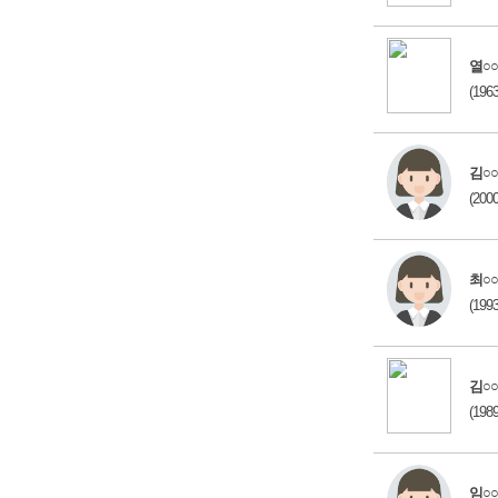
열○○
(196
김○○
(200
최○○
(199
김○○
(198
임○○