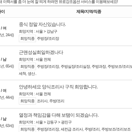
 이력서를 좀 더 눈에 잘 띄게 하려면
유료강조옵션
서비스를 이용해보세요!
나이
제목/지역/직종
중식 정말 자신있습니다.
 / 여
희망지역 : 서울 > 강남구
2년, 24세)
희망직종
주방장/조리장
근맨성실희일하겠나다
 / 남
희망지역 : 서울 전체
1년, 65세)
희망직종
주방장/조리장, 주방실장/조리실장, 주방과장, 주방보조/조리보
세척, 생산..
안녕하세요 양식조리사 구직 희망합니다.
 / 여
희망지역 : 서울 전체
2년, 44세)
희망직종
조리사, 주방/조리
열정과 책임감을 다해 보탬이 되겠습니다.
 / 남
희망지역 : 서울 > 강동구 > 광진구
3년, 63세)
희망직종
주방장/조리장, 세컨급 조리사, 주방/조리, 주방보조/조리보조