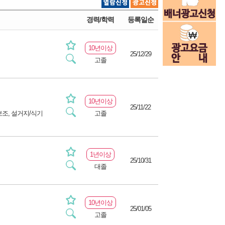
경력/학력
등록일순
10년이상
25/12/29
고졸
10년이상
25/11/22
조, 설거지/식기
고졸
1년이상
25/10/31
대졸
10년이상
25/01/05
고졸