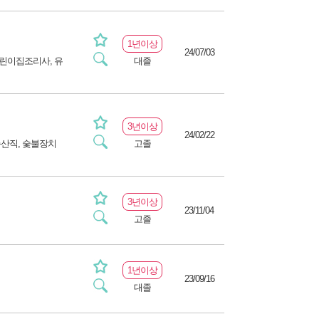
1년이상
24/07/03
어린이집조리사, 유
대졸
3년이상
24/02/22
축산직, 숯불장치
고졸
3년이상
23/11/04
고졸
1년이상
23/09/16
대졸