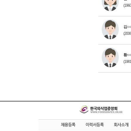
(196
김○○
(200
황○○
(198