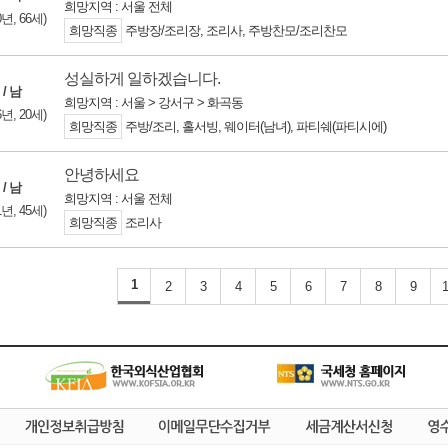
희망지역 : 서울 전체
0년, 66세)
희망직종
주방장/조리장, 조리사, 주방찬모/조리찬모
성실하게 일하겠습니다.
 / 남
희망지역 : 서울 > 강서구 > 화곡동
6년, 20세)
희망직종
주방/조리, 홀서빙, 웨이터(남녀), 파티쉐(파티시에)
안녕하세요
 / 남
희망지역 : 서울 전체
1년, 45세)
희망직종
조리사
1
2
3
4
5
6
7
8
9
1