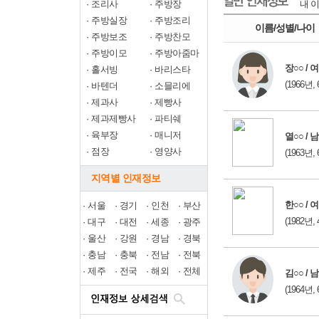
·
조리사
·
주방장
내 이
·
주방실장
·
주방조리
이름/성별/나이
·
주방보조
·
주방찬모
·
주방이모
·
주방아줌마
장○○ / 여
·
홀서빙
·
바리스타
(1966년, 
·
바텐더
·
소믈리에
·
제과사
·
제빵사
·
제과제빵사
·
파티쉐
·
육부장
·
매니저
열○○ / 남
·
점장
·
영양사
(1963년, 
지역별 인재정보
한○○ / 여
·
서울
·
경기
·
인천
·
부산
(1982년, 
·
대구
·
대전
·
세종
·
광주
·
울산
·
강원
·
경남
·
경북
·
충남
·
충북
·
전남
·
전북
·
제주
·
전국
·
해외
·
전체
김○○ / 남
(1964년, 