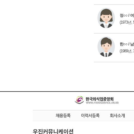
정○○ / 여
(1973년, 
한○○ / 남
(1989년, 
우진커뮤니케이션