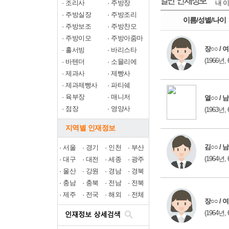
·
조리사
·
주방장
내 이
·
주방실장
·
주방조리
이름/성별/나이
·
주방보조
·
주방찬모
·
주방이모
·
주방아줌마
장○○ / 여
·
홀서빙
·
바리스타
(1966년, 
·
바텐더
·
소믈리에
·
제과사
·
제빵사
·
제과제빵사
·
파티쉐
·
육부장
·
매니저
열○○ / 남
·
점장
·
영양사
(1963년, 
지역별 인재정보
김○○ / 남
·
서울
·
경기
·
인천
·
부산
(1964년, 
·
대구
·
대전
·
세종
·
광주
·
울산
·
강원
·
경남
·
경북
·
충남
·
충북
·
전남
·
전북
·
제주
·
전국
·
해외
·
전체
장○○ / 여
(1964년, 