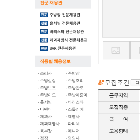
전문 채용관
직종별 채용정보
·
조리사
·
주방장
·
주방실장
·
주방조리
·
주방보조
·
주방찬모
·
주방이모
·
주방아줌마
근무지역
·
홀서빙
·
바리스타
모집직종
·
바텐더
·
소믈리에
·
제과사
·
제빵사
급 여
·
제과제빵사
·
파티쉐
고용형태
·
육부장
·
매니저
·
점장
·
영양사