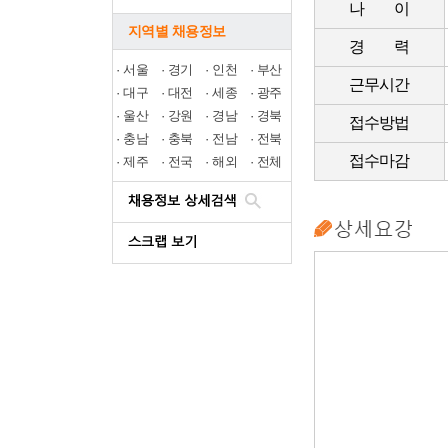
나 이
지역별 채용정보
경 력
·
서울
·
경기
·
인천
·
부산
근무시간
·
대구
·
대전
·
세종
·
광주
·
울산
·
강원
·
경남
·
경북
접수방법
·
충남
·
충북
·
전남
·
전북
접수마감
·
제주
·
전국
·
해외
·
전체